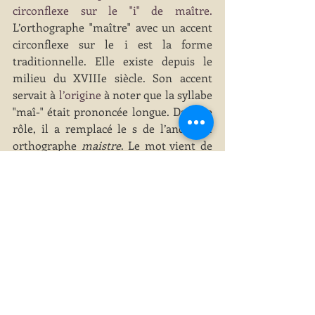
circonflexe sur le "i" de maître. 
L’orthographe "maître" avec un accent 
circonflexe sur le i est la forme 
traditionnelle. Elle existe depuis le 
milieu du XVIIIe siècle. Son accent 
servait à
 l’origine
 à noter que la syllabe 
"maî-" était prononcée longue. Dans ce 
rôle, il a remplacé le s de l’ancienne 
orthographe 
maistre
. Le mot vient de 
la Rome antique. Il 
convient de noter 
que l'on a proposé, lors des 
rectifications orthographiques de 1990, 
de supprimer son accent. Aussi, en 
1990, la forme sans accent 
maitre
, dite 
orthographe rectifiée ou nouvelle 
orthographe, est apparue. Elle est 
enregistrée dans les dictionnaires les 
plus récents. D’autres mots contenant 
un ancien 
î
 ont connu la même 