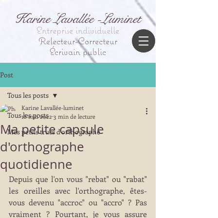
Karine Lavallée -Luminet
Entreprise individuelle
Relecteur-Correcteur
Écrivain public
Post
Tous les posts
Karine Lavallée-luminet
Tous les posts
16 mai 2022
3 min de lecture
Ma petite capsule
Mes petits trucs d'orthographe
d'orthographe
quotidienne
Depuis que l'on vous "rebat" ou "rabat" 
les oreilles avec l'orthographe, êtes-
vous devenu "accroc" ou "accro" ? Pas 
vraiment ? Pourtant, je vous assure 