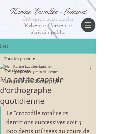
Karine Lavallée -Luminet
Entreprise individuelle
Relecteur-Correcteur
Écrivain public
Post
Tous les posts
Karine Lavallée-luminet
Tous les posts
13 mai 2022
3 min de lecture
Ma petite capsule
Mes petits trucs d'orthographe
d'orthographe
quotidienne
Le "crocodile totalise 25 
dentitions successives soit 3 
000 dents utilisées au cours de 