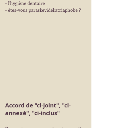
- l'hygiène dentaire
- êtes-vous paraskevidékatriaphobe ?
Accord de "ci-joint", "ci-
annexé", "ci-inclus"