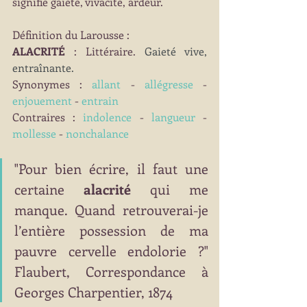
signifie gaieté, vivacité, ardeur.
Définition du Larousse : 
ALACRITÉ
 : Littéraire. 
Gaieté vive, 
entraînante.
Synonymes : 
allant
 - 
allégresse
 - 
enjouement
 - 
entrain
Contraires : 
indolence
 - 
langueur
 - 
mollesse
 - 
nonchalance
"Pour bien écrire, il faut une 
certaine 
alacrité
 qui me 
manque. Quand retrouverai-je 
l’entière possession de ma 
pauvre cervelle endolorie ?" 
Flaubert, Correspondance à 
Georges Charpentier, 1874