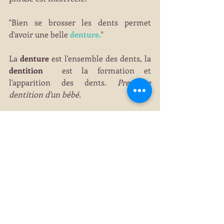
"Bien se brosser les dents permet 
d'avoir une belle 
denture.
"
La 
denture
 est l'ensemble des dents, la 
dentition
  est la f
ormation et 
l'apparition des dents. 
Première 
dentition d'un bébé.
L'usage courant a fait oublier le mot 
"denture" et les dictionnaires se 
montrent tolérants quant à l'emploi de 
dentition pour denture. Dans le 
langage courant, on entend : 
avoir une 
solide dentition
. Mais l'existence de ces 
deux mots et leur différence de sens 
font partie de la richesse de la langue 
française. Que cela ne vous empêche 